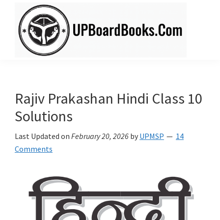
Skip
Skip
to
to
main
primary
content
sidebar
UPBoardBooks.Com
Download
UP
Board
Rajiv Prakashan Hindi Class 10
Books
Solutions
(NCERT
+
Last Updated on
February 20, 2026
by
UPMSP
14
Comments
Rajiv
Publication)